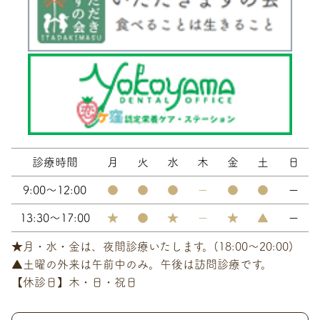
診療時間
月
火
水
木
金
土
日
9:00～12:00
●
●
●
ー
●
●
ー
13:30～17:00
★
●
★
ー
★
▲
ー
★月・水・金は、夜間診療いたします。(18:00～20:00)
▲土曜の外来は午前中のみ。午後は訪問診療です。
【休診日】木・日・祝日