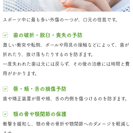
スポーツ中に最も多い外傷の一つが、口元の怪我です。
歯の破折・脱臼・喪失の予防
激しい衝突や転倒、ボールや用具の接触などによって、歯が
折れたり、抜け落ちたりするのを防ぎます。
一度失われた歯は元には戻らず、その後の治療には時間と費
用がかかります。
唇・頬・舌の損傷予防
歯や矯正装置が唇や頬、舌の内側を傷つけるのを防ぎます。
顎の骨や顎関節の保護
衝撃を緩和し、顎の骨の骨折や顎関節へのダメージを軽減し