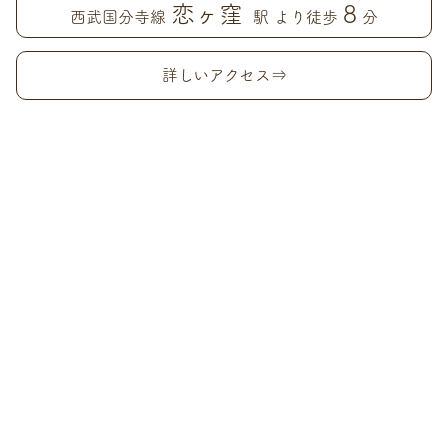
恋ヶ窪
8
西武国分寺線
駅 より徒歩
分
詳しいアクセス⇒