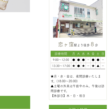
恋ヶ窪
8
駅より徒歩
分
診療時間
月
火
水
木
金
土
日
9:00～12:00
●
●
●
ー
●
●
ー
13:30～17:00
★
●
★
ー
★
▲
ー
★月・水・金は、夜間診療いたしま
す。(18:00～20:00)
▲土曜の外来は午前中のみ。午後は訪
問診療です。
【休診日】木・日・祝日