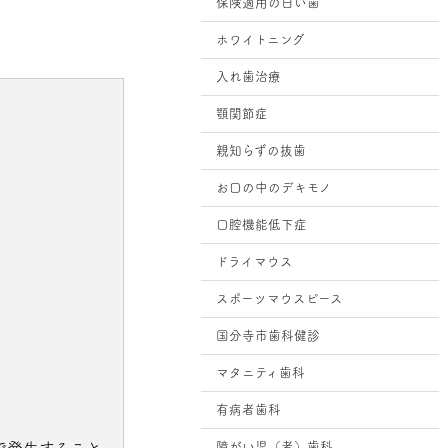
保険適用の白い歯
ホワイトニング
入れ歯治療
顎関節症
親知らずの抜歯
お口の中のデキモノ
口腔機能低下症
ドライマウス
スポーツマウスピース
国分寺市歯科健診
マタニティ歯科
有病者歯科
で発生すること
障がい児（者）歯科